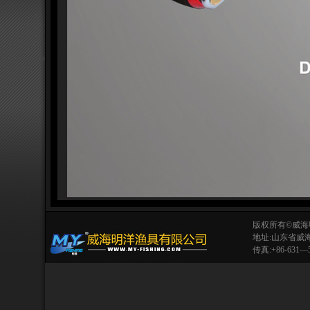
版权所有©威海
地址:山东省威海市
传真:+86-631—52