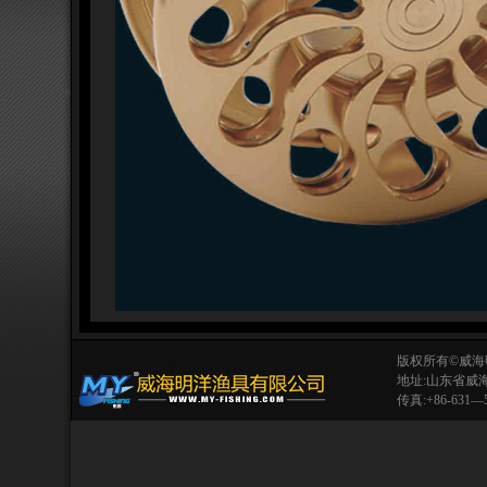
版权所有©威海
地址:山东省威海市
传真:+86-631—52